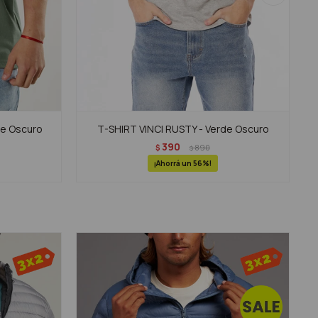
de Oscuro
T-SHIRT VINCI RUSTY - Verde Oscuro
390
$
890
$
56