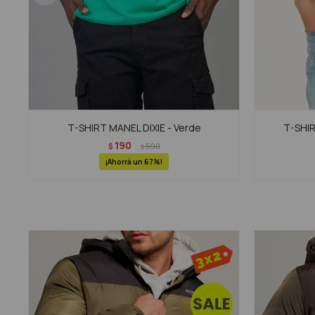
T-SHIRT MANEL DIXIE - Verde
T-SHIR
190
$
590
$
67