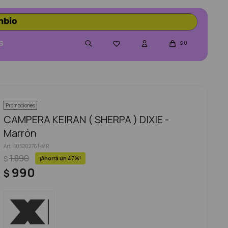
S
0

$
Promociones
CAMPERA KEIRAN ( SHERPA ) DIXIE -
Marrón
105202761-MR
1.890
$
47
990
$