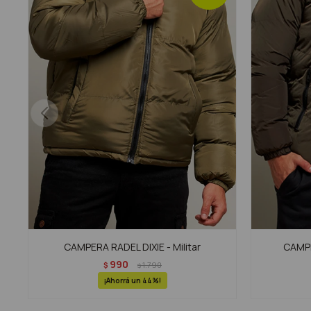
CAMPERA RADEL DIXIE - Militar
CAMPE
990
$
1.790
$
44