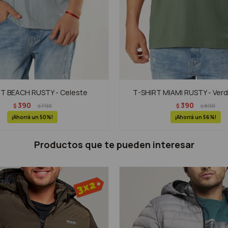
T BEACH RUSTY - Celeste
T-SHIRT MIAMI RUSTY - Ver
390
390
$
790
$
890
$
$
50
56
Productos que te pueden interesar