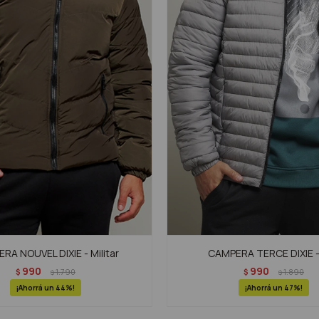
RA NOUVEL DIXIE - Militar
CAMPERA TERCE DIXIE -
990
990
$
1.790
$
1.890
$
$
44
47