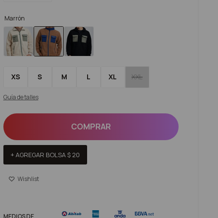
Marrón
XS
S
M
L
XL
XXL
Guía de talles
COMPRAR
+ AGREGAR BOLSA
$
20
MEDIOS DE