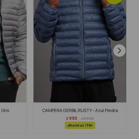
 Gris
CAMPERA DERBIL RUSTY - Azul Piedra
990
$
3.690
$
73