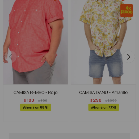
CAMISA BEMBO - Rojo
CAMISA DANU - Amarillo
100
290
$
890
$
1.090
$
$
88
73