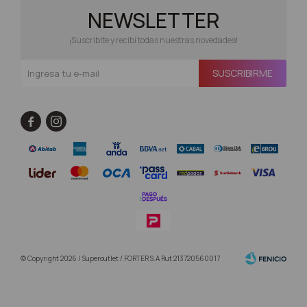
NEWSLETTER
¡Suscribite y recibí todas nuestras novedades!
SUSCRIBIRME


© Copyright 2026 / Superoutlet / FORTER S.A Rut 213720560017