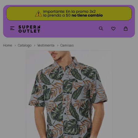


Home
Catálogo
Vestimenta
Camisas