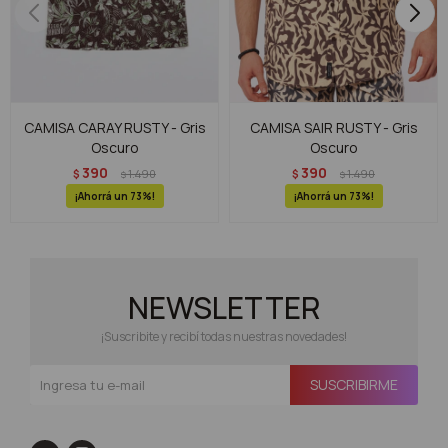
CAMISA CARAY RUSTY - Gris
CAMISA SAIR RUSTY - Gris
Oscuro
Oscuro
390
390
$
1.490
$
1.490
$
$
73
73
NEWSLETTER
¡Suscribite y recibí todas nuestras novedades!
SUSCRIBIRME