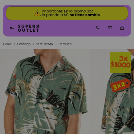


Home
Catálogo
Vestimenta
Camisas