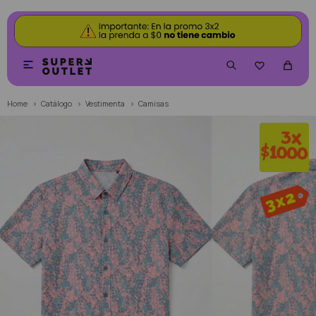


Home
Catálogo
Vestimenta
Camisas