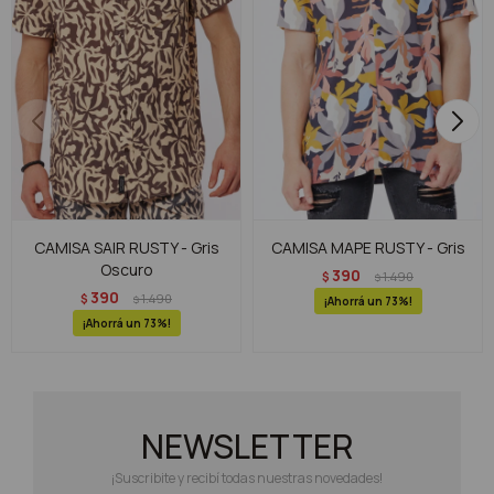
CAMISA SAIR RUSTY - Gris
CAMISA MAPE RUSTY - Gris
Oscuro
390
$
1.490
$
390
$
1.490
$
73
73
NEWSLETTER
¡Suscribite y recibí todas nuestras novedades!