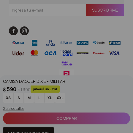
SUSCRIBIRME


CAMISA DAGUER DIXIE - MILITAR
590
$
1.390
57
$
© Copyright 2026 / Superoutlet / FORTER S.A Rut 213720560017
XS
S
M
L
XL
XXL
Guía de talles
COMPRAR
Fenicio