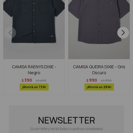
CAMISA RAENYS DIXIE -
CAMISA QUEIRA DIXIE - Gris
Negro
Oscuro
390
990
$
1.490
$
1.390
$
$
73
28
NEWSLETTER
¡Suscribite y recibí todas nuestras novedades!