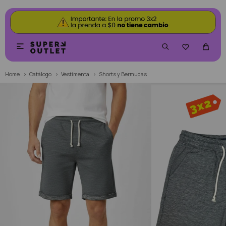


Home
Catálogo
Vestimenta
Shorts y Bermudas