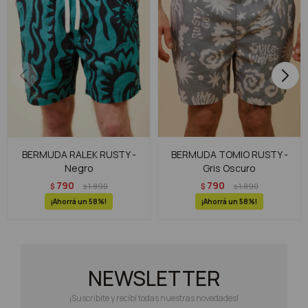
BERMUDA RALEK RUSTY -
BERMUDA TOMIO RUSTY -
Negro
Gris Oscuro
790
790
$
1.890
$
1.890
$
$
58
58
NEWSLETTER
¡Suscribite y recibí todas nuestras novedades!