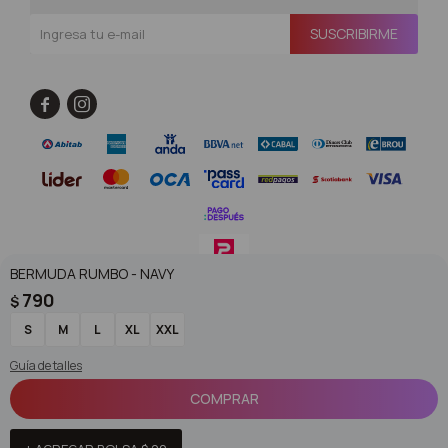
SUSCRIBIRME


BERMUDA RUMBO - NAVY
790
$
© Copyright 2026 / Superoutlet / FORTER S.A Rut 213720560017
S
M
L
XL
XXL
Guía de talles
COMPRAR
Fenicio