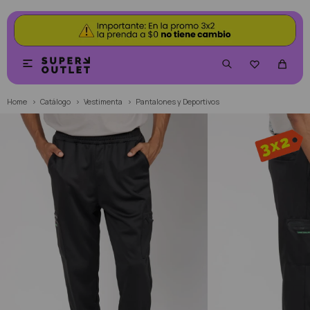


Home
Catálogo
Vestimenta
Pantalones y Deportivos