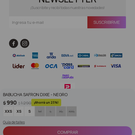
¡Suscribite y recibí todas nuestras novedades!
SUSCRIBIRME


BABUCHA SAFRON DIXIE - NEGRO
990
$
1.290
23
$
© Copyright 2026 / Superoutlet / FORTER S.A Rut 213720560017
XXS
XS
S
M
L
XL
XXL
Guía de talles
COMPRAR