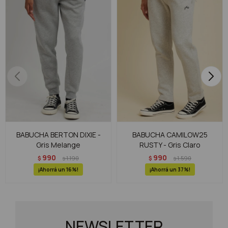
BABUCHA BERTON DIXIE -
BABUCHA CAMILOW25
Gris Melange
RUSTY - Gris Claro
990
990
$
1.190
$
1.590
$
$
16
37
NEWSLETTER