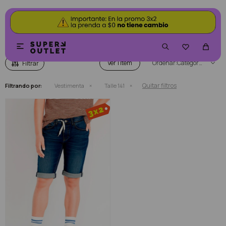
VESTIMENTA PARA NIÑA, NIÑO


Ver
Categoría
Quitar filtros
Filtrando por:
Vestimenta
Talle 141