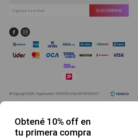
SUSCRIBIRME


© Copyright 2026 / Superoutlet / FORTER S.A Rut 213720560017
Obtené 10% off en
tu primera compra
Fenicio