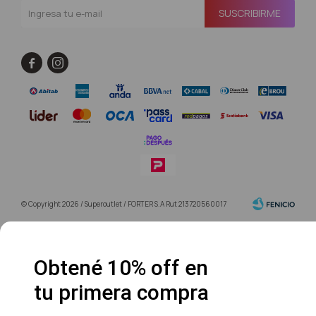
SUSCRIBIRME


© Copyright 2026 / Superoutlet / FORTER S.A Rut 213720560017
Obtené 10% off en
tu primera compra
Fenicio