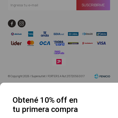
SUSCRIBIRME


© Copyright 2026 / Superoutlet / FORTER S.A Rut 213720560017
Obtené 10% off en
tu primera compra
Fenicio