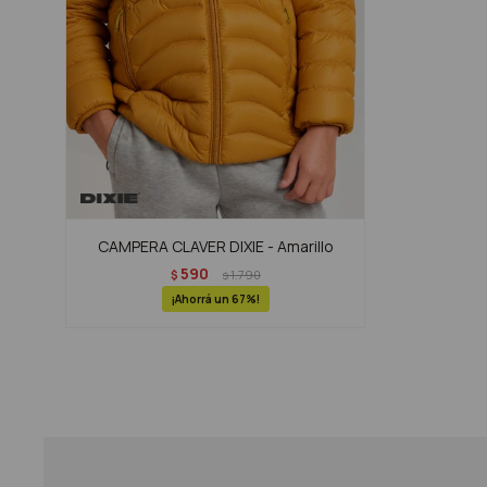
CAMPERA CLAVER DIXIE - Amarillo
590
$
1.790
$
67