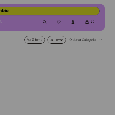
S
0

$
Ver
Categoría