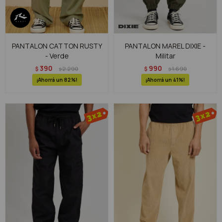
PANTALON CATTON RUSTY
PANTALON MAREL DIXIE -
- Verde
Militar
390
990
$
2.290
$
1.690
$
$
82
41