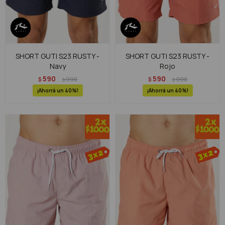
SHORT GUTI S23 RUSTY -
SHORT GUTI S23 RUSTY -
Navy
Rojo
590
590
$
990
$
990
$
$
40
40