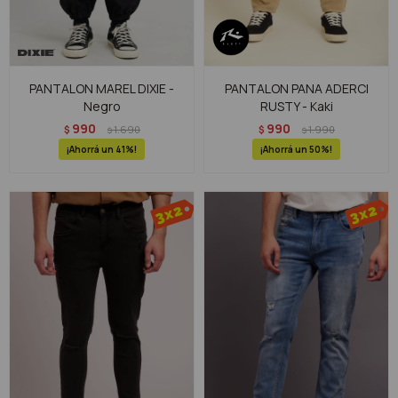
PANTALON MAREL DIXIE -
PANTALON PANA ADERCI
Negro
RUSTY - Kaki
990
990
$
1.690
$
1.990
$
$
41
50