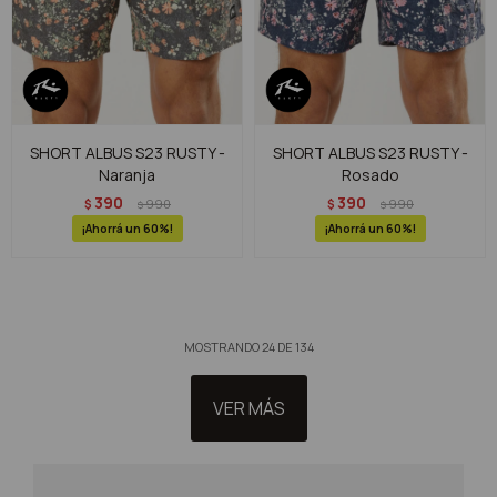
SHORT ALBUS S23 RUSTY -
SHORT ALBUS S23 RUSTY -
Naranja
Rosado
390
390
$
990
$
990
$
$
60
60
MOSTRANDO
24
DE
134
VER MÁS