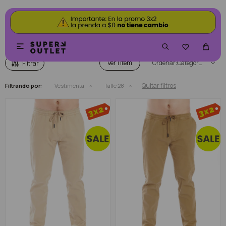
VESTIMENTA


Ver
Categoría
Quitar filtros
Filtrando por:
Vestimenta
Talle 28