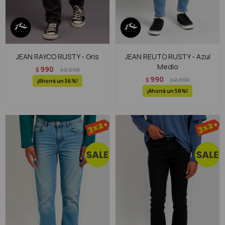
JEAN RAYCO RUSTY - Gris
JEAN REUTO RUSTY - Azul
Medio
990
$
2.290
$
990
$
2.390
$
56
58