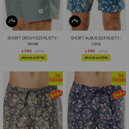
SHORT GROVY S23 RUSTY -
SHORT ALBUS S23 RUSTY -
Verde
Lima
390
390
$
1.190
$
990
$
$
67
60