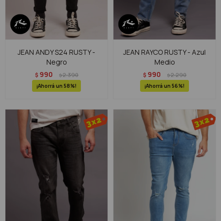
JEAN ANDY S24 RUSTY -
JEAN RAYCO RUSTY - Azul
Negro
Medio
990
990
$
2.390
$
2.290
$
$
58
56