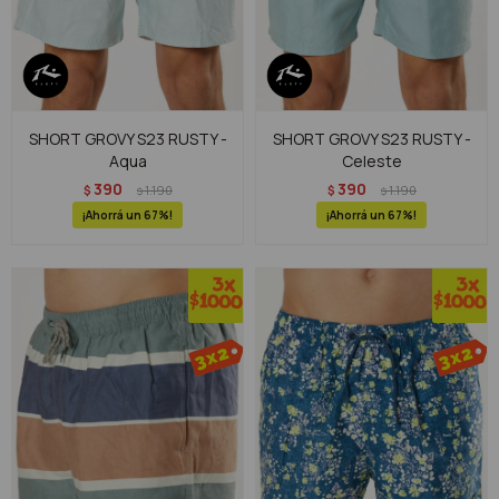
SHORT GROVY S23 RUSTY -
SHORT GROVY S23 RUSTY -
Aqua
Celeste
390
390
$
1.190
$
1.190
$
$
67
67