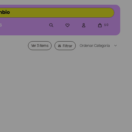
S
0

$
Ver
Categoría