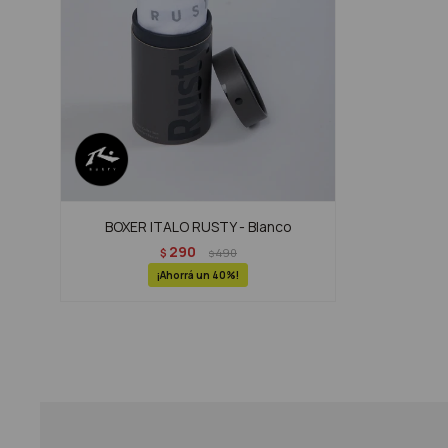
BOXER ITALO RUSTY - Blanco
290
$
490
$
40