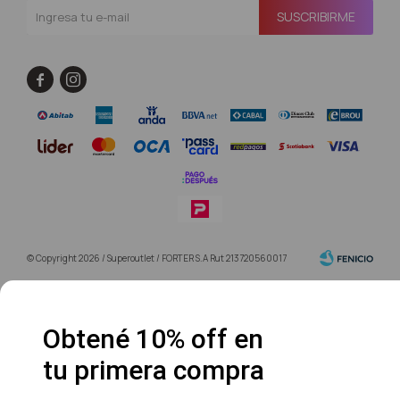
SUSCRIBIRME


© Copyright 2026 / Superoutlet / FORTER S.A Rut 213720560017
Obtené 10% off en
tu primera compra
Fenicio