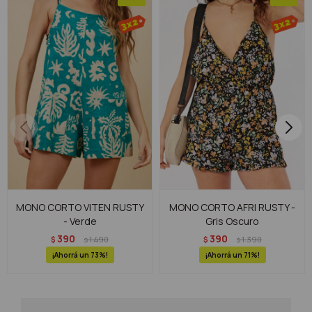
MONO CORTO VITEN RUSTY
MONO CORTO AFRI RUSTY -
- Verde
Gris Oscuro
390
390
$
1.490
$
1.390
$
$
73
71