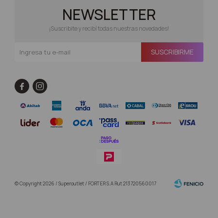
NEWSLETTER
¡Suscribite y recibí todas nuestras novedades!
SUSCRIBIRME


© Copyright 2026 / Superoutlet / FORTER S.A Rut 213720560017