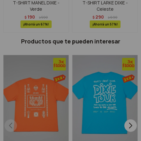
T-SHIRT MANEL DIXIE -
T-SHIRT LARKE DIXIE -
Verde
Celeste
190
290
$
590
$
690
$
$
67
57
Productos que te pueden interesar