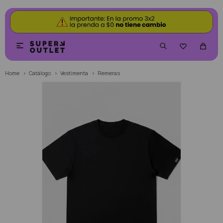


Home
Catálogo
Vestimenta
Remeras