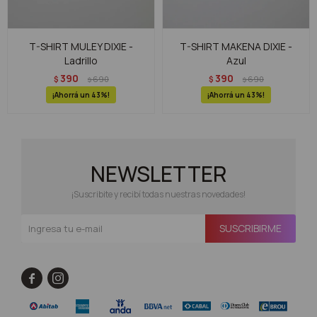
T-SHIRT MULEY DIXIE -
T-SHIRT MAKENA DIXIE -
Ladrillo
Azul
390
390
$
690
$
690
$
$
43
43
NEWSLETTER
¡Suscribite y recibí todas nuestras novedades!
SUSCRIBIRME

