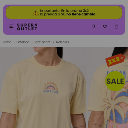


Home
Catálogo
Vestimenta
Remeras