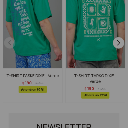
T-SHIRT PASKE DIXIE - Verde
T-SHIRT TARKO DIXIE -
Verde
190
$
590
$
190
$
690
$
67
72
NEWSLETTER