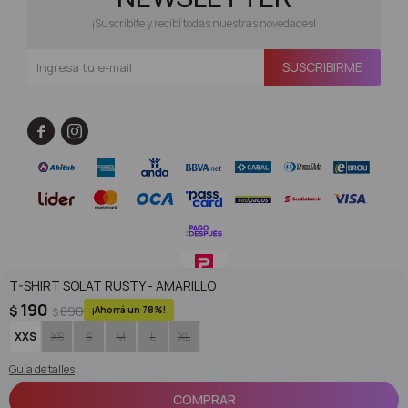
¡Suscribite y recibí todas nuestras novedades!
SUSCRIBIRME


T-SHIRT SOLAT RUSTY - AMARILLO
190
$
890
78
$
© Copyright 2026 / Superoutlet / FORTER S.A Rut 213720560017
XXS
XS
S
M
L
XL
Guía de talles
COMPRAR