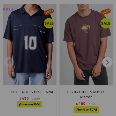
T-SHIRT ROLEN DIXIE - Azul
T-SHIRT JULEN RUSTY -
Marrón
490
$
990
$
490
$
990
$
50
50