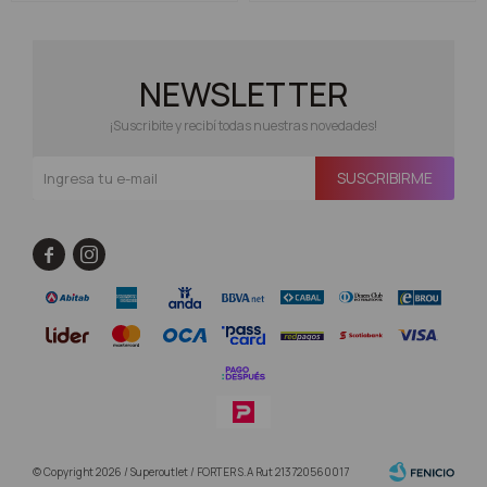
NEWSLETTER
¡Suscribite y recibí todas nuestras novedades!
SUSCRIBIRME


© Copyright 2026 / Superoutlet / FORTER S.A Rut 213720560017