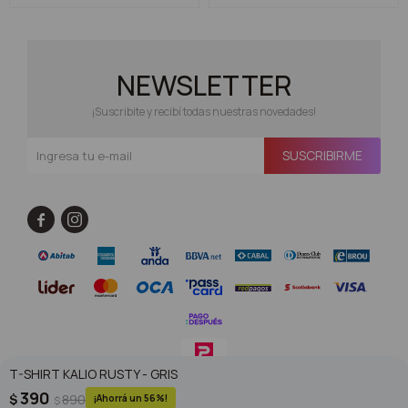
NEWSLETTER
¡Suscribite y recibí todas nuestras novedades!
SUSCRIBIRME


T-SHIRT KALIO RUSTY - GRIS
390
$
890
56
$
© Copyright 2026 / Superoutlet / FORTER S.A Rut 213720560017