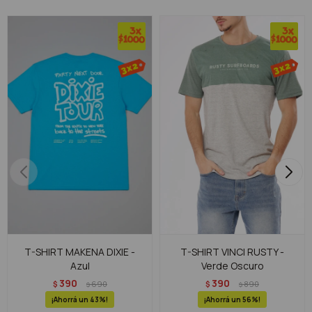
T-SHIRT MAKENA DIXIE -
T-SHIRT VINCI RUSTY -
Azul
Verde Oscuro
390
390
$
690
$
890
$
$
43
56