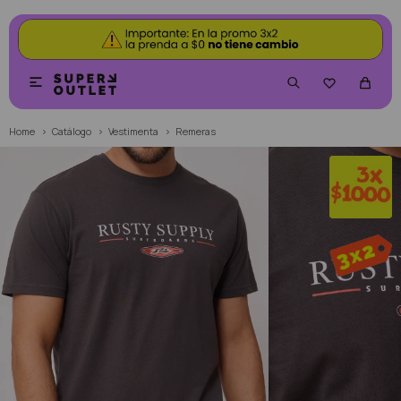


Home
Catálogo
Vestimenta
Remeras