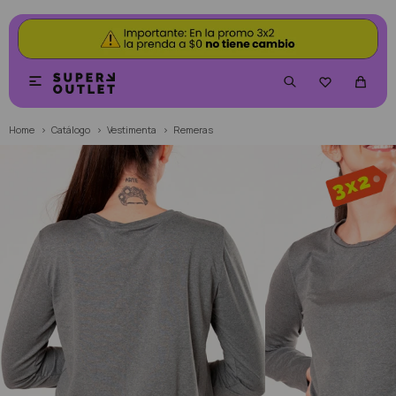


Home
Catálogo
Vestimenta
Remeras