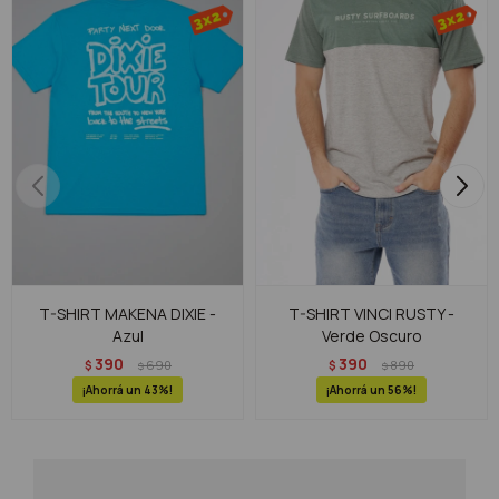
T-SHIRT MAKENA DIXIE -
T-SHIRT VINCI RUSTY -
Azul
Verde Oscuro
390
390
$
690
$
890
$
$
43
56