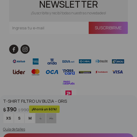
NEWSLETTER
¡Suscribite y recibí todas nuestras novedades!
SUSCRIBIRME


T-SHIRT FILTRO UV BUZIA - GRIS
390
$
990
60
$
© Copyright 2026 / Superoutlet / FORTER S.A Rut 213720560017
XS
S
M
L
XL
Guía de talles