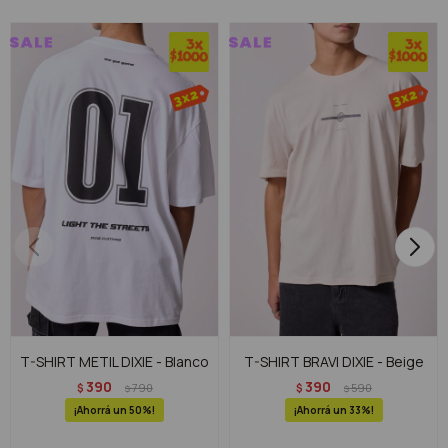
T-SHIRT METIL DIXIE - Blanco
T-SHIRT BRAVI DIXIE - Beige
390
390
$
790
$
590
$
$
50
33