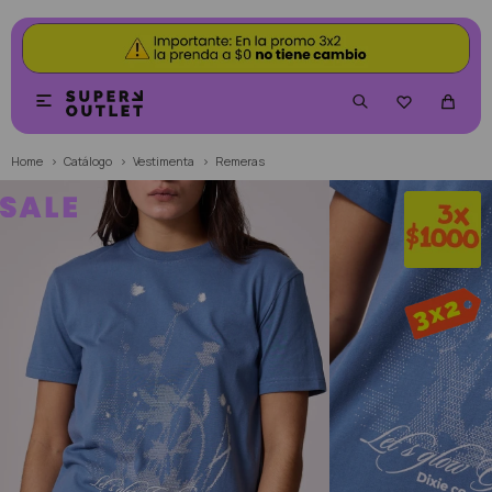


Home
Catálogo
Vestimenta
Remeras