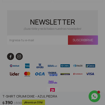
NEWSLETTER
¡Suscribite y recibí todas nuestras novedades!
SUSCRIBIRME


T-SHIRT CRUMI DIXIE - AZUL PIEDRA
390
$
590
33
$
© Copyright 2026 / Superoutlet / FORTER S.A Rut 213720560017