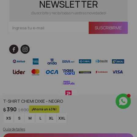
NEWSLETTER
¡Suscribite y recibí todas nuestras novedades!
SUSCRIBIRME


T-SHIRT CHEMI DIXIE - NEGRO
390
$
690
43
$
© Copyright 2026 / Superoutlet / FORTER S.A Rut 213720560017
XS
S
M
L
XL
XXL
Guía de talles