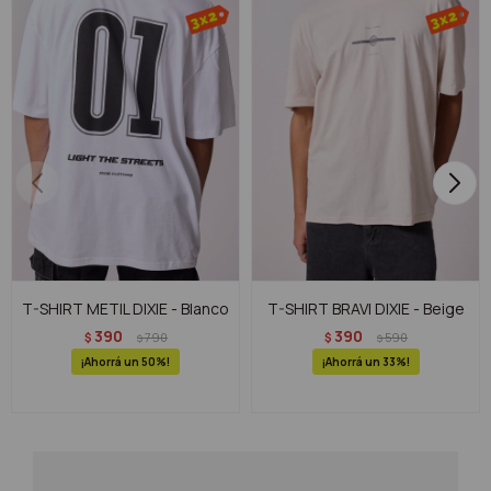
T-SHIRT METIL DIXIE - Blanco
T-SHIRT BRAVI DIXIE - Beige
390
390
$
790
$
590
$
$
50
33