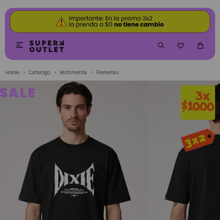


Home
Catálogo
Vestimenta
Remeras