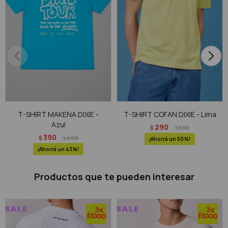
T-SHIRT MAKENA DIXIE -
T-SHIRT COFAN DIXIE - Lima
Azul
290
$
590
$
390
$
690
$
50
43
Productos que te pueden interesar