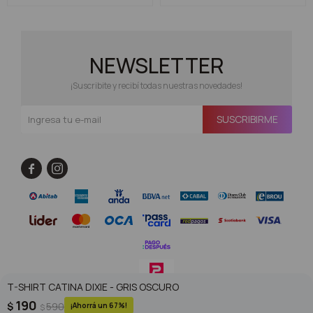
NEWSLETTER
¡Suscribite y recibí todas nuestras novedades!
SUSCRIBIRME


T-SHIRT CATINA DIXIE - GRIS OSCURO
190
$
590
67
$
© Copyright 2026 / Superoutlet / FORTER S.A Rut 213720560017