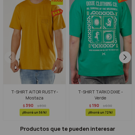
T-SHIRT AITOR RUSTY -
T-SHIRT TARKO DIXIE -
Mostaza
Verde
390
190
$
890
$
690
$
$
56
72
Productos que te pueden interesar