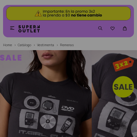


Home
Catálogo
Vestimenta
Remeras