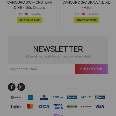
CANGURO S/C MONSTERA
CANGURO S/C DRAVEN DIXIE
DIXIE - Gris Oscuro
- Azul
990
1.190
$
1.490
$
1.690
$
$
33
29
NEWSLETTER
¡Suscribite y recibí todas nuestras novedades!
SUSCRIBIRME

