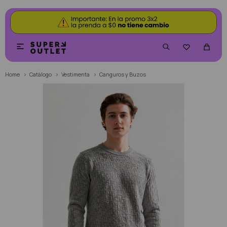


Home
Catálogo
Vestimenta
Canguros y Buzos