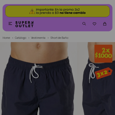


Home
Catálogo
Vestimenta
Short de Baño