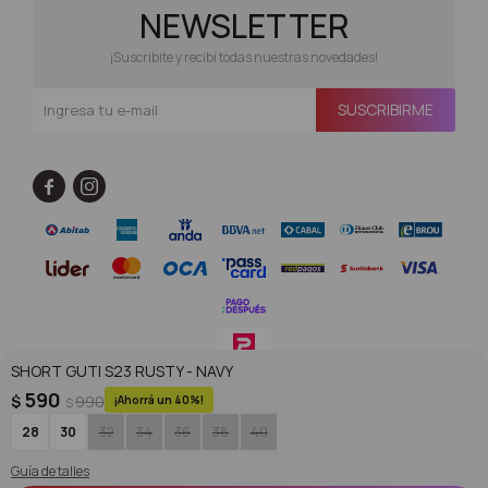
NEWSLETTER
¡Suscribite y recibí todas nuestras novedades!
SUSCRIBIRME


SHORT GUTI S23 RUSTY - NAVY
590
$
990
40
$
© Copyright 2026 / Superoutlet / FORTER S.A Rut 213720560017
28
30
32
34
36
38
40
Guía de talles