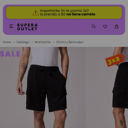


Home
Catálogo
Vestimenta
Shorts y Bermudas