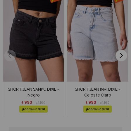
SHORT JEAN SANKO DIXIE -
SHORT JEAN INRI DIXIE -
Negro
Celeste Claro
990
990
$
1.190
$
1.190
$
$
16
16