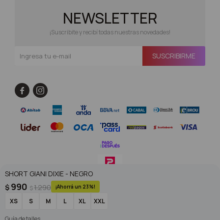
NEWSLETTER
¡Suscribite y recibí todas nuestras novedades!
SUSCRIBIRME


SHORT GIANI DIXIE - NEGRO
990
$
1.290
23
$
© Copyright 2026 / Superoutlet / FORTER S.A Rut 213720560017
XS
S
M
L
XL
XXL
Guía de talles