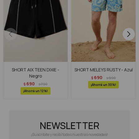
SHORT AIX TEEN DIXIE -
SHORT MELEYS RUSTY - Azul
Negro
690
$
990
$
690
$
790
$
30
12
NEWSLETTER
¡Suscribite y recibí todas nuestras novedades!