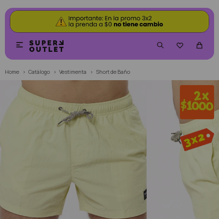


Home
Catálogo
Vestimenta
Short de Baño