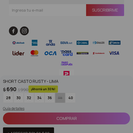
SUSCRIBIRME


SHORT CASTO RUSTY - LIMA
690
$
990
30
$
© Copyright 2026 / Superoutlet / FORTER S.A Rut 213720560017
28
30
32
34
36
38
40
Guía de talles
COMPRAR
Fenicio