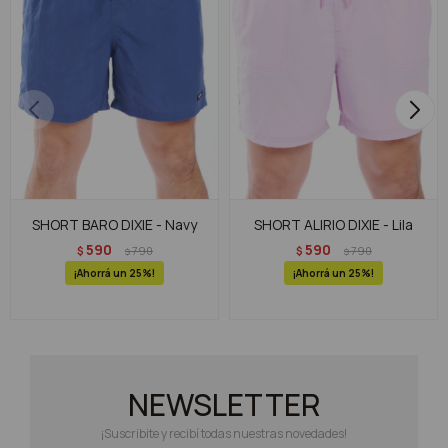
SHORT BARO DIXIE - Navy
SHORT ALIRIO DIXIE - Lila
590
590
$
790
$
790
$
$
25
25
NEWSLETTER
¡Suscribite y recibí todas nuestras novedades!