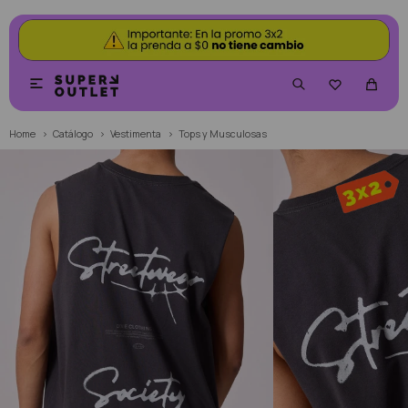


Home
Catálogo
Vestimenta
Tops y Musculosas