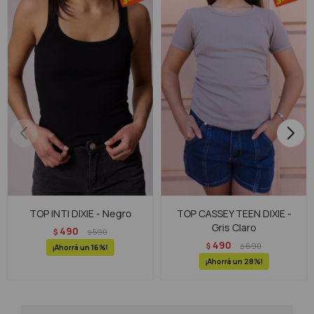
TOP INTI DIXIE - Negro
TOP CASSEY TEEN DIXIE -
Gris Claro
490
$
590
$
490
$
690
$
16
28