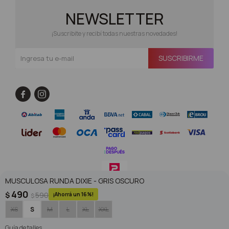
NEWSLETTER
¡Suscribite y recibí todas nuestras novedades!
SUSCRIBIRME


MUSCULOSA RUNDA DIXIE - GRIS OSCURO
490
$
590
16
$
© Copyright 2026 / Superoutlet / FORTER S.A Rut 213720560017
XS
S
M
L
XL
XXL
Guía de talles