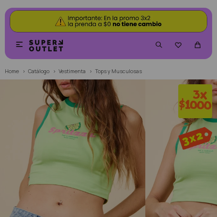


Home
Catálogo
Vestimenta
Tops y Musculosas