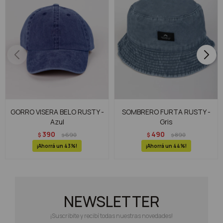
GORRO VISERA BELO RUSTY -
SOMBRERO FURTA RUSTY -
Azul
Gris
390
490
$
690
$
890
$
$
43
44
NEWSLETTER
¡Suscribite y recibí todas nuestras novedades!