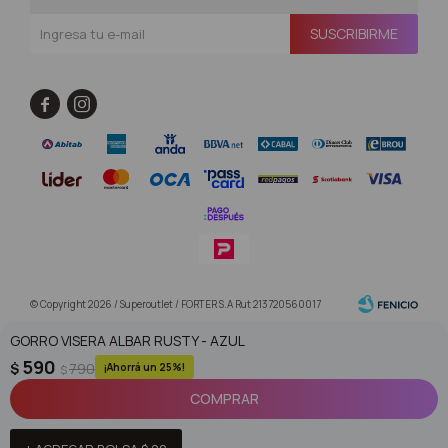
SUSCRIBIRME


© Copyright 2026 / Superoutlet / FORTER S.A Rut 213720560017
GORRO VISERA ALBAR RUSTY - AZUL
590
$
790
25
$
COMPRAR
Fenicio