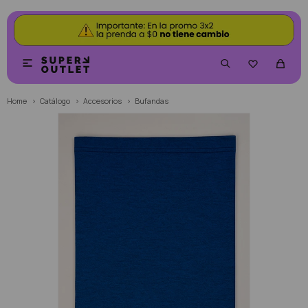


Home
Catálogo
Accesorios
Bufandas