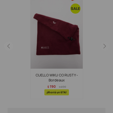
CUELLO WIKU CO RUSTY -
Bordeaux
190
$
490
$
61