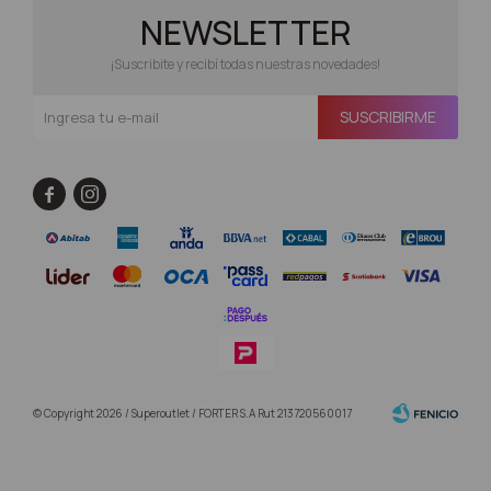
NEWSLETTER
¡Suscribite y recibí todas nuestras novedades!
SUSCRIBIRME


© Copyright 2026 / Superoutlet / FORTER S.A Rut 213720560017