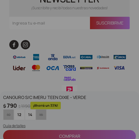
¡Suscribite y recibí todas nuestras novedades!
SUSCRIBIRME


CANGURO S/C IMERU TEEN DIXIE - VERDE
790
$
1.190
33
$
© Copyright 2026 / Superoutlet / FORTER S.A Rut 213720560017
10
12
14
16
Guía de talles
COMPRAR