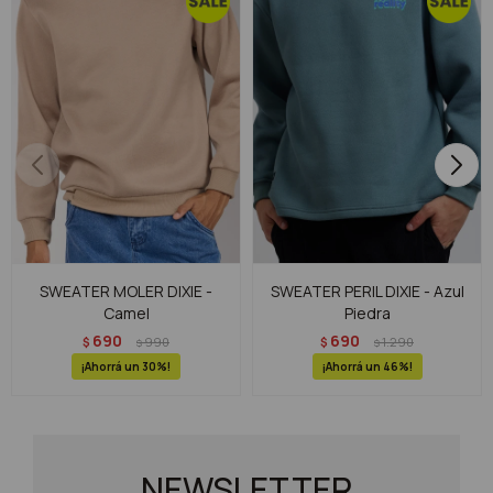
SWEATER MOLER DIXIE -
SWEATER PERIL DIXIE - Azul
Camel
Piedra
690
690
$
990
$
1.290
$
$
30
46
NEWSLETTER