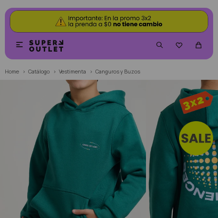


Home
Catálogo
Vestimenta
Canguros y Buzos