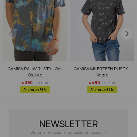
CAMISA RAUW RUSTY - Gris
CAMISA MILERTEEN RUSTY -
Oscuro
Negro
390
490
$
1.690
$
1.390
$
$
76
64
NEWSLETTER
¡Suscribite y recibí todas nuestras novedades!