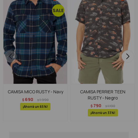
CAMISA MICO RUSTY - Navy
CAMISA PERRIER TEEN
RUSTY - Negro
690
$
1.990
$
790
$
1.190
$
65
33