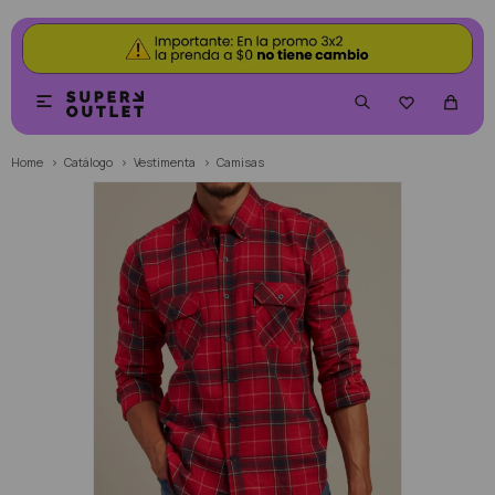


Home
Catálogo
Vestimenta
Camisas