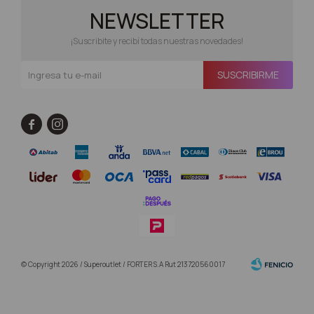
NEWSLETTER
¡Suscribite y recibí todas nuestras novedades!
SUSCRIBIRME


© Copyright 2026 / Superoutlet / FORTER S.A Rut 213720560017