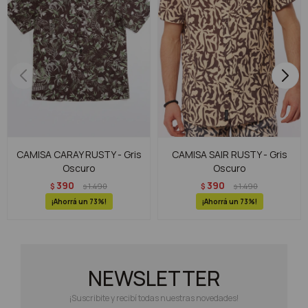
CAMISA CARAY RUSTY - Gris
CAMISA SAIR RUSTY - Gris
Oscuro
Oscuro
390
390
$
1.490
$
1.490
$
$
73
73
NEWSLETTER
¡Suscribite y recibí todas nuestras novedades!