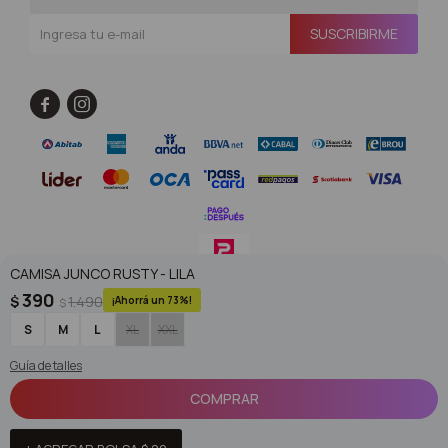
SUSCRIBIRME


CAMISA JUNCO RUSTY - LILA
390
$
1.490
73
$
© Copyright 2026 / Superoutlet / FORTER S.A Rut 213720560017
S
M
L
XL
XXL
Guía de talles
COMPRAR
Fenicio