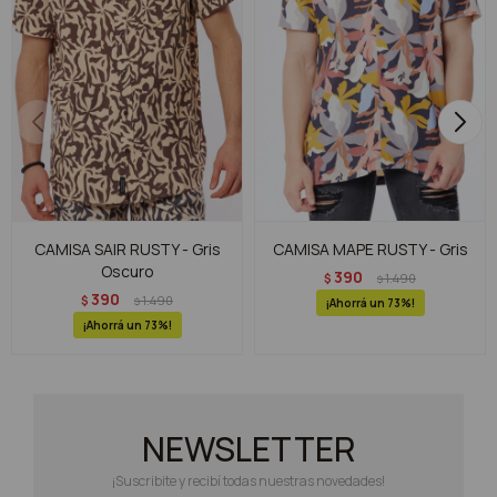
CAMISA SAIR RUSTY - Gris
CAMISA MAPE RUSTY - Gris
Oscuro
390
$
1.490
$
390
$
1.490
$
73
73
NEWSLETTER
¡Suscribite y recibí todas nuestras novedades!