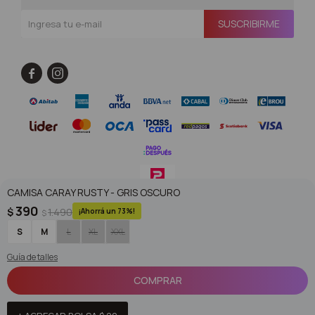
SUSCRIBIRME


CAMISA CARAY RUSTY - GRIS OSCURO
390
$
1.490
73
$
© Copyright 2026 / Superoutlet / FORTER S.A Rut 213720560017
S
M
L
XL
XXL
Guía de talles
COMPRAR
Fenicio