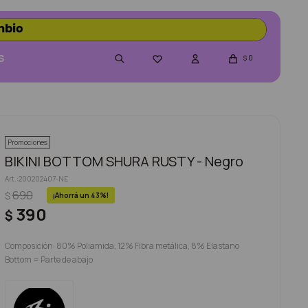
S
0

$
Promociones
BIKINI BOTTOM SHURA RUSTY - Negro
200202407-NE
690
$
43
390
$
Composición: 80% Poliamida, 12% Fibra metálica, 8% Elastano
Bottom = Parte de abajo