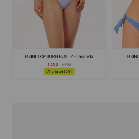
BIKINI TOP SURFI RUSTY - Lavanda
BIKIN
390
$
790
$
50