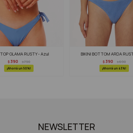
I TOP GLAMA RUSTY - Azul
BIKINI BOTTOM ARDA RUSTY
390
390
$
790
$
690
$
$
50
43
NEWSLETTER