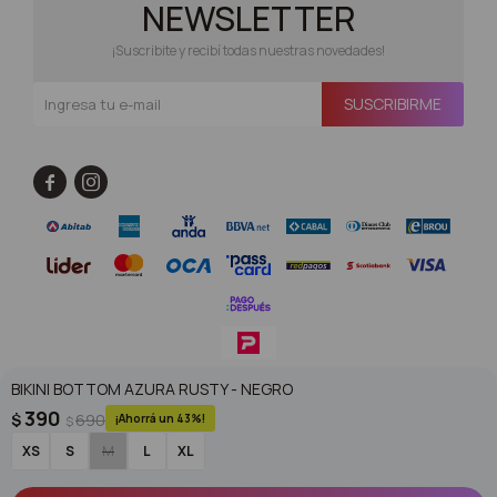
NEWSLETTER
¡Suscribite y recibí todas nuestras novedades!
SUSCRIBIRME


BIKINI BOTTOM AZURA RUSTY - NEGRO
© Copyright 2026 / Superoutlet / FORTER S.A Rut 213720560017
390
$
690
43
$
XS
S
M
L
XL