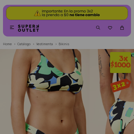


Home
Catálogo
Vestimenta
Bikinis