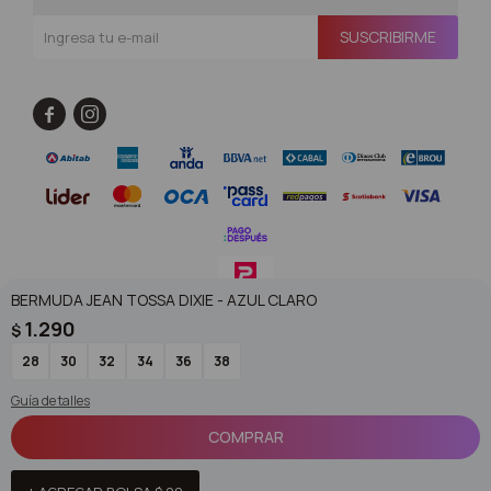
SUSCRIBIRME


BERMUDA JEAN TOSSA DIXIE - AZUL CLARO
1.290
$
© Copyright 2026 / Superoutlet / FORTER S.A Rut 213720560017
28
30
32
34
36
38
Guía de talles
COMPRAR
Fenicio