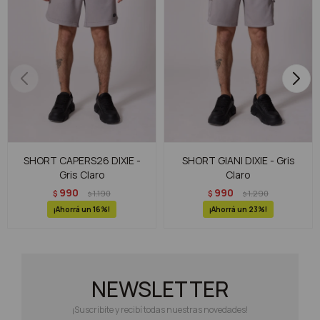
SHORT CAPERS26 DIXIE -
SHORT GIANI DIXIE - Gris
Gris Claro
Claro
990
990
$
1.190
$
1.290
$
$
16
23
NEWSLETTER
¡Suscribite y recibí todas nuestras novedades!