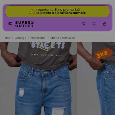


Home
Catálogo
Vestimenta
Shorts y Bermudas