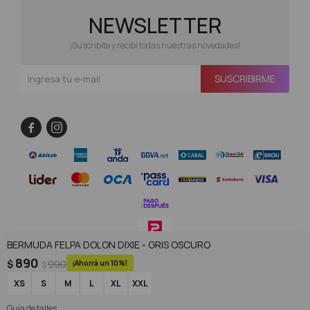
NEWSLETTER
¡Suscribite y recibí todas nuestras novedades!
SUSCRIBIRME


BERMUDA FELPA DOLON DIXIE - GRIS OSCURO
890
$
990
10
$
© Copyright 2026 / Superoutlet / FORTER S.A Rut 213720560017
XS
S
M
L
XL
XXL
Guía de talles