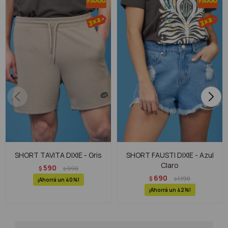
SHORT TAVITA DIXIE - Gris
SHORT FAUSTI DIXIE - Azul
Claro
590
$
990
$
690
$
1.190
$
40
42