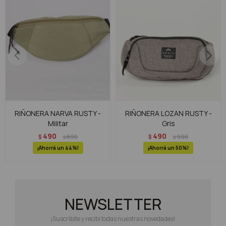
RIÑONERA NARVA RUSTY -
RIÑONERA LOZAN RUSTY -
Militar
Gris
490
490
$
890
$
990
$
$
44
50
NEWSLETTER
¡Suscribite y recibí todas nuestras novedades!