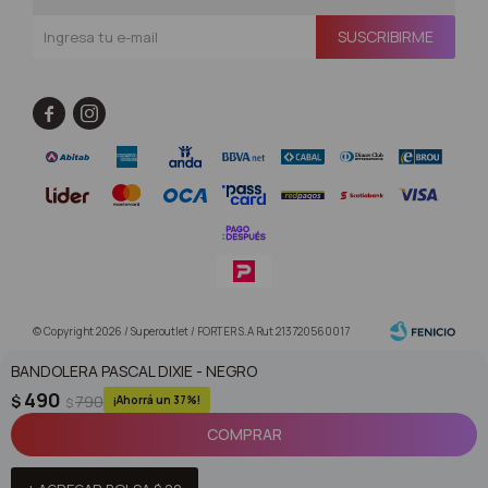
SUSCRIBIRME


© Copyright 2026 / Superoutlet / FORTER S.A Rut 213720560017
BANDOLERA PASCAL DIXIE - NEGRO
490
$
790
37
$
COMPRAR
Fenicio