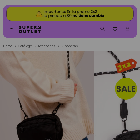


Home
Catálogo
Accesorios
Riñoneras