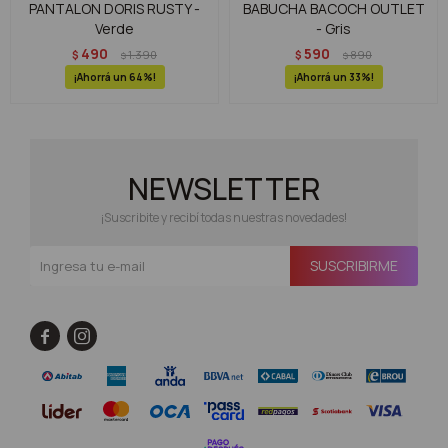
PANTALON DORIS RUSTY -
BABUCHA BACOCH OUTLET
Verde
- Gris
490
590
$
1.390
$
890
$
$
64
33
NEWSLETTER
¡Suscribite y recibí todas nuestras novedades!
SUSCRIBIRME

