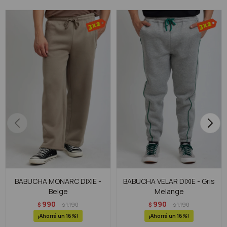
BABUCHA MONARC DIXIE -
BABUCHA VELAR DIXIE - Gris
Beige
Melange
990
990
$
1.190
$
1.190
$
$
16
16