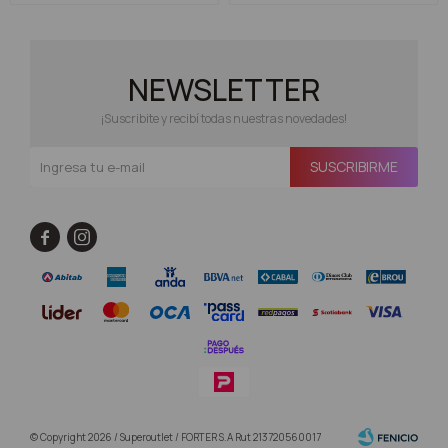
NEWSLETTER
¡Suscribite y recibí todas nuestras novedades!
SUSCRIBIRME


© Copyright 2026 / Superoutlet / FORTER S.A Rut 213720560017