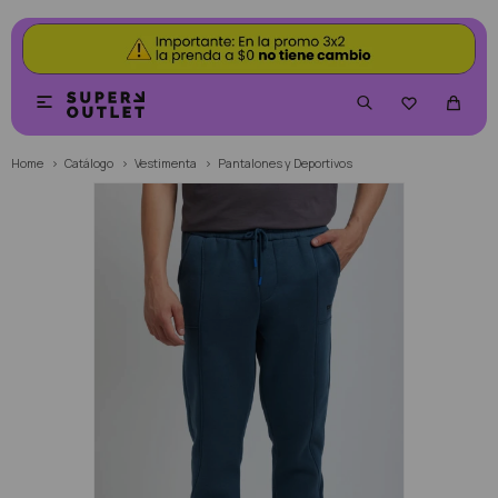


Home
Catálogo
Vestimenta
Pantalones y Deportivos