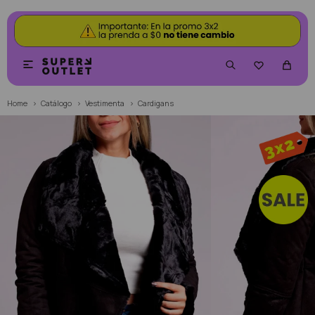


Home
Catálogo
Vestimenta
Cardigans