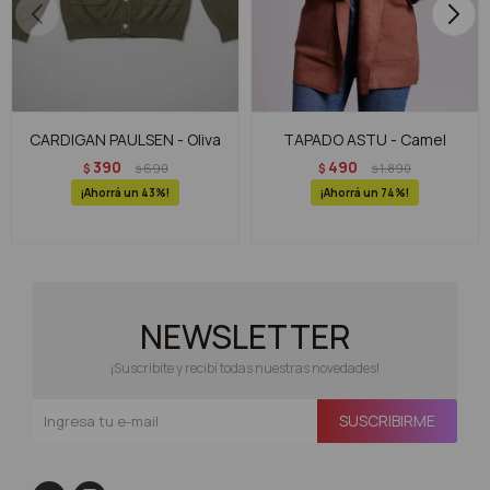
CARDIGAN PAULSEN - Oliva
TAPADO ASTU - Camel
390
490
$
690
$
1.890
$
$
43
74
NEWSLETTER
¡Suscribite y recibí todas nuestras novedades!
SUSCRIBIRME