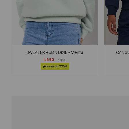
SWEATER RUBIN DIXIE - Menta
CANGUR
690
$
890
$
22