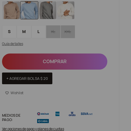
S
M
L
XL
XXL
Guía de talles
COMPRAR
+ AGREGAR BOLSA
$
20
MEDIOS DE
PAGO:
Ver opciones de pago y planes de cuotas