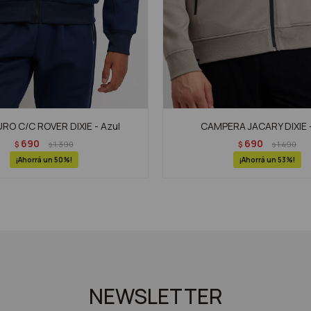
O C/C ROVER DIXIE - Azul
CAMPERA JACARY DIXIE -
690
690
$
1.390
$
1.490
$
$
50
53
NEWSLETTER