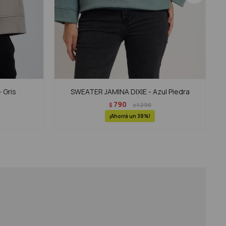
 Gris
SWEATER JAMINA DIXIE - Azul Piedra
790
$
1.290
$
38