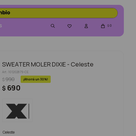
S
0

$
SWEATER MOLER DIXIE - Celeste
101202879-CE
990
$
30
690
$
Celeste