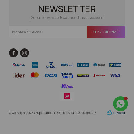
NEWSLETTER
¡Suscribite y recibí todas nuestras novedades!
SUSCRIBIRME


© Copyright 2026 / Superoutlet / FORTER S.A Rut 213720560017