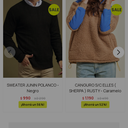
SWEATER JUNIN POLANCO -
CANGURO S/C ELLES (
Negro
SHERPA ) RUSTY - Caramelo
990
1.190
$
2.290
$
2.490
$
$
56
52