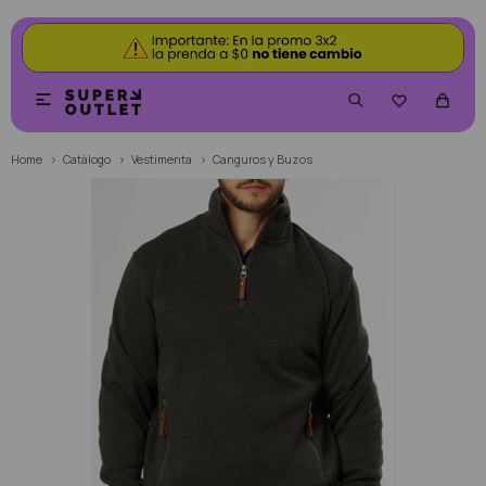


Home
Catálogo
Vestimenta
Canguros y Buzos