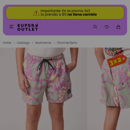


Home
Catálogo
Vestimenta
Short de Baño