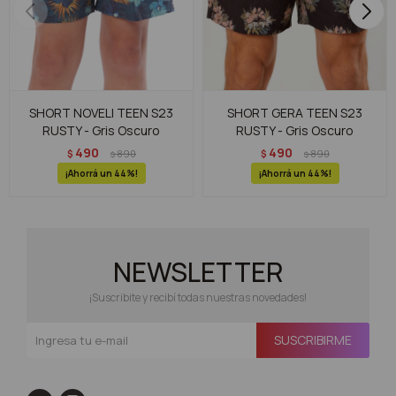
SHORT NOVELI TEEN S23
SHORT GERA TEEN S23
RUSTY - Gris Oscuro
RUSTY - Gris Oscuro
490
490
$
890
$
890
$
$
44
44
NEWSLETTER
¡Suscribite y recibí todas nuestras novedades!
SUSCRIBIRME