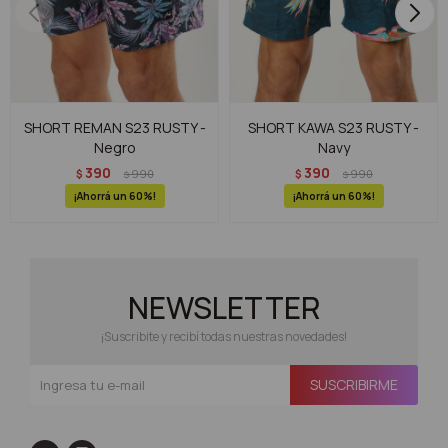
SHORT REMAN S23 RUSTY -
SHORT KAWA S23 RUSTY -
Negro
Navy
390
390
$
990
$
990
$
$
60
60
NEWSLETTER
¡Suscribite y recibí todas nuestras novedades!
SUSCRIBIRME